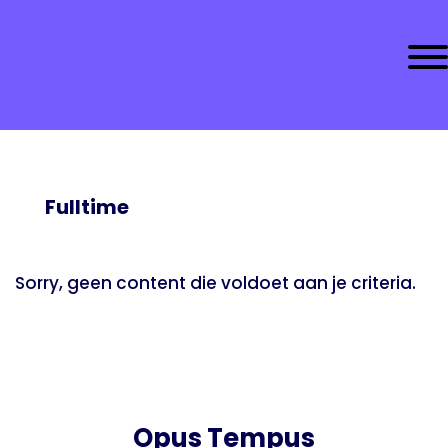
Door
Opus Tempus | At your
naar
Togg
de
service!
hoofd
Header
inhoud
Rechts
Fulltime
Sorry, geen content die voldoet aan je criteria.
Opus Tempus