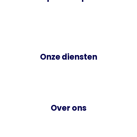
Bedrijfsweg 1b
5683 CM Best
info@opustempus.nl
06 - 3086 1111
Onze diensten
Uitzenden
Detacheren
Werving & Selectie
Over ons
Opus voor werkgevers
Opus voor werknemers