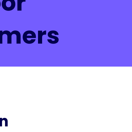
or
mers
en