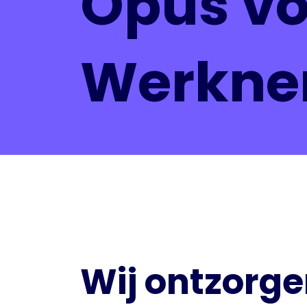
Opus vo
Werkne
Wij ontzorg