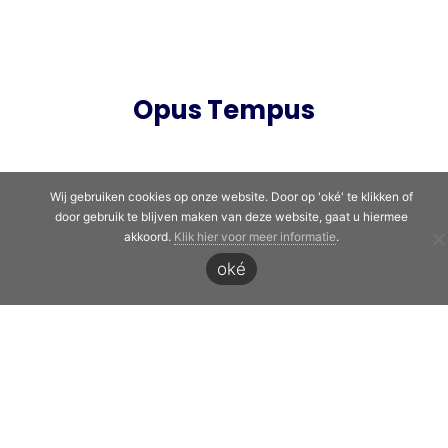
Opus Tempus
Bedrijfsweg 1b
5683 CM Best
Wij gebruiken cookies op onze website. Door op 'oké' te klikken of
info@opustempus.nl
door gebruik te blijven maken van deze website, gaat u hiermee
akkoord.
Klik hier voor meer informatie
.
06 - 3086 1111
oké
Onze diensten
Uitzenden
Detacheren
Werving & Selectie