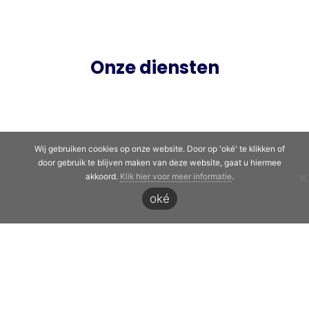
info@opustempus.nl
06 - 3086 1111
Onze diensten
Uitzenden
Detacheren
Werving & Selectie
Wij gebruiken cookies op onze website. Door op 'oké' te klikken of
door gebruik te blijven maken van deze website, gaat u hiermee
Over ons
akkoord.
Klik hier voor meer informatie
.
oké
Opus voor werkgevers
Opus voor werknemers
Nieuws
Contact