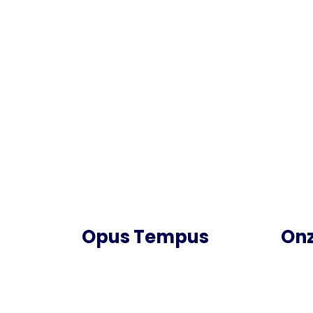
Opus Tempus
Onz
Bedrijfsweg 1b
Uitz
5683 CM Best
Deta
info@opustempus.nl
Werv