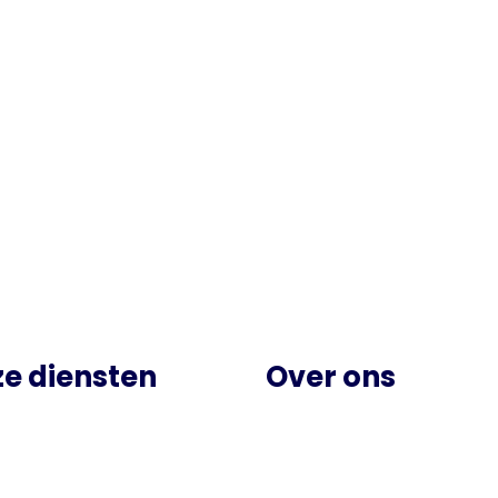
e diensten
Over ons
enden
Opus voor werkgevers
cheren
Opus voor werknemer
ing & Selectie
Nieuws