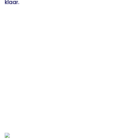
klaar.
“Persoonlijk contact, snel
schakelen en gewoon
goed geregeld”
Rene, opdrachtgever uit
Best