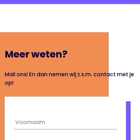
Meer weten?
Mail ons! En dan nemen wij z.s.m. contact met je
op!
N
Voorna
a
a
m
Achter