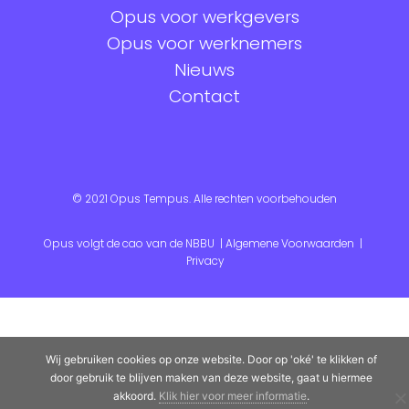
Opus voor werkgevers
Opus voor werknemers
Nieuws
Contact
© 2021 Opus Tempus. Alle rechten voorbehouden
Opus volgt de cao van de NBBU |
Algemene Voorwaarden
|
Privacy
Wij gebruiken cookies op onze website. Door op 'oké' te klikken of
door gebruik te blijven maken van deze website, gaat u hiermee
akkoord.
Klik hier voor meer informatie
.